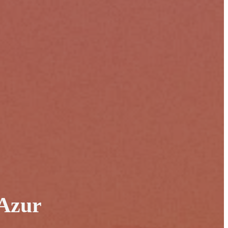
’Azur